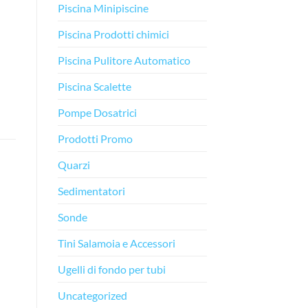
Piscina Minipiscine
Piscina Prodotti chimici
Piscina Pulitore Automatico
Piscina Scalette
Pompe Dosatrici
Prodotti Promo
Quarzi
Sedimentatori
Sonde
-21%
-12%
gi
Aggiungi
Aggiungi
ta
alla lista
alla lista
Tini Salamoia e Accessori
dei
dei
ri
desideri
desideri
Ugelli di fondo per tubi
Uncategorized