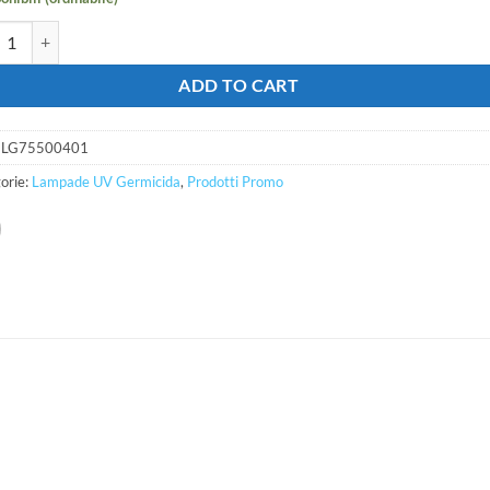
 LG75500401 lampada Germicida 4 pin 80watt quantità
ADD TO CART
:
LG75500401
orie:
Lampade UV Germicida
,
Prodotti Promo