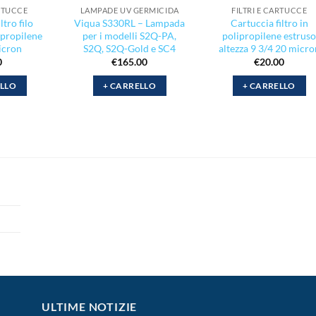
ARTUCCE
LAMPADE UV GERMICIDA
FILTRI E CARTUCCE
ltro filo
Viqua S330RL – Lampada
Cartuccia filtro in
ipropilene
per i modelli S2Q-PA,
polipropilene estrus
icron
S2Q, S2Q-Gold e SC4
altezza 9 3/4 20 micro
0
€
165.00
€
20.00
ELLO
+ CARRELLO
+ CARRELLO
ULTIME NOTIZIE