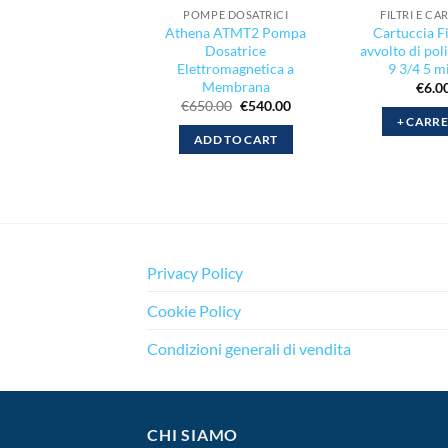
POMPE DOSATRICI
FILTRI E C
Athena ATMT2 Pompa
Cartuccia Fi
Dosatrice
avvolto di pol
Elettromagnetica a
9 3/4 5 m
Membrana
€
6.0
Il
Il
€
650.00
€
540.00
prezzo
prezzo
+ CARR
originale
attuale
ADD TO CART
era:
è:
€650.00.
€540.00.
Privacy Policy
Cookie Policy
Condizioni generali di vendita
CHI SIAMO