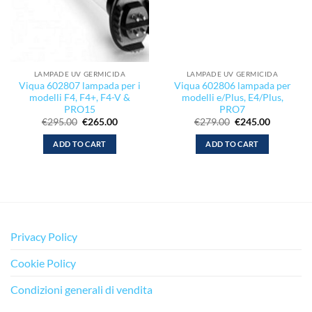
LAMPADE UV GERMICIDA
LAMPADE UV GERMICIDA
Viqua 602807 lampada per i
Viqua 602806 lampada per
modelli F4, F4+, F4-V &
modelli e/Plus, E4/Plus,
PRO15
PRO7
Il
Il
Il
Il
€
295.00
€
265.00
€
279.00
€
245.00
prezzo
prezzo
prezzo
prezzo
originale
attuale
originale
attuale
ADD TO CART
ADD TO CART
era:
è:
era:
è:
€295.00.
€265.00.
€279.00.
€245.00.
Privacy Policy
Cookie Policy
Condizioni generali di vendita