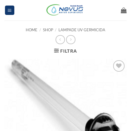
Salta
ai
contenuti
HOME
/
SHOP
/
LAMPADE UV GERMICIDA
FILTRA
Aggiungi
alla lista
dei
desideri