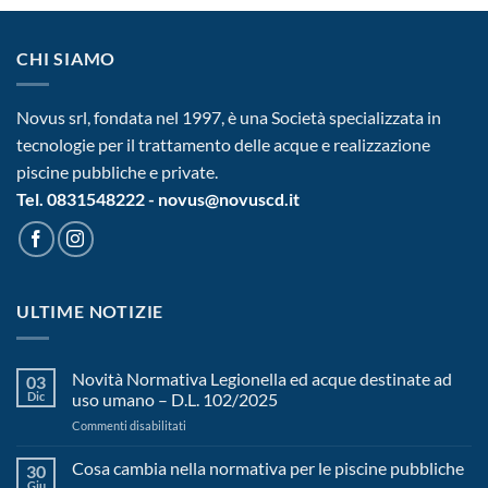
CHI SIAMO
Novus srl, fondata nel 1997, è una Società specializzata in
tecnologie per il trattamento delle acque e realizzazione
piscine pubbliche e private.
Tel. 0831548222 - novus@novuscd.it
ULTIME NOTIZIE
Novità Normativa Legionella ed acque destinate ad
03
Dic
uso umano – D.L. 102/2025
su
Commenti disabilitati
Novità
Normativa
Cosa cambia nella normativa per le piscine pubbliche
30
Legionella
Giu