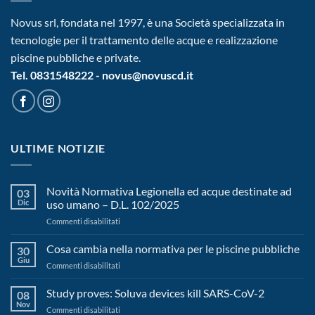
Novus srl, fondata nel 1997, è una Società specializzata in
tecnologie per il trattamento delle acque e realizzazione
piscine pubbliche e private.
Tel. 0831548222 - novus@novuscd.it
ULTIME NOTIZIE
Novità Normativa Legionella ed acque destinate ad
03
Dic
uso umano – D.L. 102/2025
su
Commenti disabilitati
Novità
Normativa
Cosa cambia nella normativa per le piscine pubbliche
30
Legionella
Giu
su
Commenti disabilitati
ed
Cosa
acque
cambia
Study proves: Soluva devices kill SARS-CoV-2
destinate
08
nella
Nov
ad
su
Commenti disabilitati
normativa